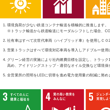
環境負荷が少ない鉄道コンテナ輸送を積極的に推進します。
※トラック輸送から鉄道輸送にモーダルシフトした場合、CO2
社有車はすべて次世代車両（ハイブリッド車）を使用しＣＯ
営業トラックはすべて環境対応車両を導入しアドブルー使用
グリーン経営の実施により社内燃費目標を設定し、トラック
高め、アイドリングストップ・適切なオイル交換など環境保
全営業所の照明をLEDに切替を進め電力使用量の削減に努め